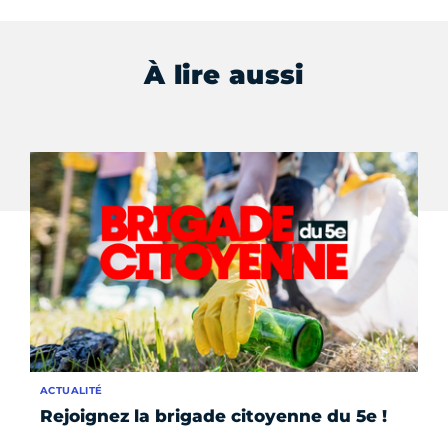
À lire aussi
ACTUALITÉ
ÉV
Rejoignez la brigade citoyenne du 5e !
Pa
lo