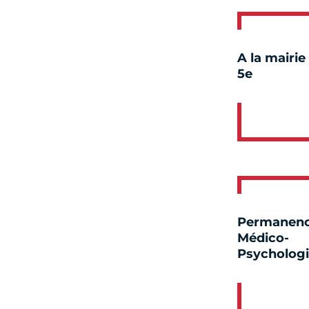
A la mairie
5e
Permanen
Médico-
Psycholog