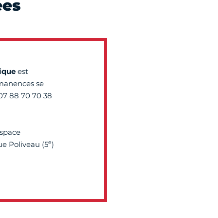
ées
ique
est
rmanences se
 07 88 70 70 38
Espace
e
ue Poliveau (5
)