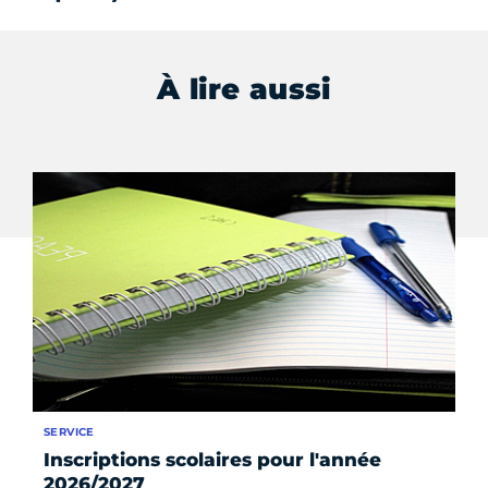
À lire aussi
SERVICE
DO
Inscriptions scolaires pour l'année
Él
2026/2027
m